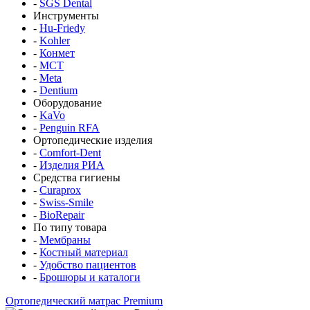
-
SGS Dental
Инструменты
-
Hu-Friedy
-
Kohler
-
Конмет
-
MCT
-
Meta
-
Dentium
Оборудование
-
KaVo
-
Penguin RFA
Ортопедические изделия
-
Comfort-Dent
-
Изделия РИА
Средства гигиены
-
Curaprox
-
Swiss-Smile
-
BioRepair
По типу товара
-
Мембраны
-
Костный материал
-
Удобство пациентов
-
Брошюры и каталоги
Ортопедический матрас Premium