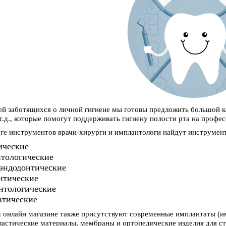
ей заботящихся о личной гигиене мы готовы предложить большой ка
 т.д., которые помогут поддерживать гигиену полости рта на профе
оге инструментов врачи-хирурги и имплантологи найдут инструмен
ические
тологические
эндодонтические
нтические
нтологические
втические
 онлайн магазине также присутствуют современные имплантаты (и
ластические материалы, мембраны и ортопедические изделия для ст