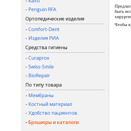
-
KaVo
Предлаг
-
Penguin RFA
быть ис
хирурги
Ортопедические изделия
Чтобы к
-
Comfort-Dent
-
Изделия РИА
Средства гигиены
-
Curaprox
-
Swiss-Smile
-
BioRepair
По типу товара
-
Мембраны
-
Костный материал
-
Удобство пациентов
-
Брошюры и каталоги