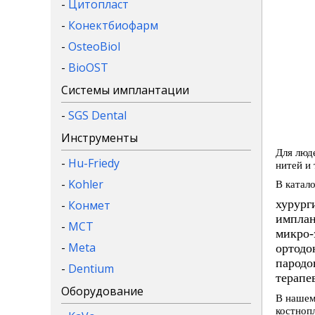
-
Цитопласт
-
Конектбиофарм
-
OsteoBiol
-
BioOST
Системы имплантации
-
SGS Dental
Инструменты
Для люд
-
Hu-Friedy
нитей и
-
Kohler
В катал
хурург
-
Конмет
имплан
-
MCT
микро-
-
Meta
ортодо
пародо
-
Dentium
терапе
Оборудование
В нашем
костноп