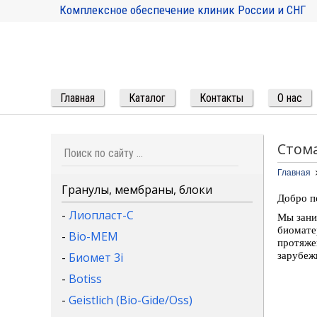
Комплексное обеспечение клиник России и СНГ
Главная
Каталог
Контакты
О нас
Стома
Главная
Гранулы, мембраны, блоки
Добро п
-
Лиопласт-С
Мы зани
биомате
-
Bio-MEM
протяже
зарубеж
-
Биомет 3i
-
Botiss
-
Geistlich (Bio-Gide/Oss)