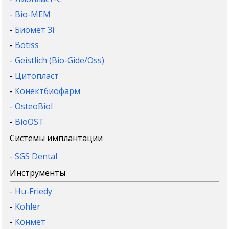
-
Bio-MEM
-
Биомет 3i
-
Botiss
-
Geistlich (Bio-Gide/Oss)
-
Цитопласт
-
Конектбиофарм
-
OsteoBiol
-
BioOST
Системы имплантации
-
SGS Dental
Инструменты
-
Hu-Friedy
-
Kohler
-
Конмет