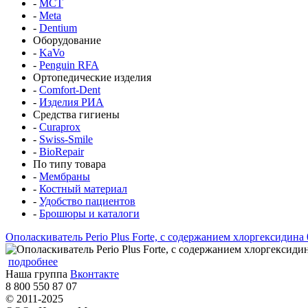
-
MCT
-
Meta
-
Dentium
Оборудование
-
KaVo
-
Penguin RFA
Ортопедические изделия
-
Comfort-Dent
-
Изделия РИА
Средства гигиены
-
Curaprox
-
Swiss-Smile
-
BioRepair
По типу товара
-
Мембраны
-
Костный материал
-
Удобство пациентов
-
Брошюры и каталоги
Ополаскиватель Perio Plus Forte, с содержанием хлоргексидина 
подробнее
Наша группа
Вконтакте
8 800 550 87 07
© 2011-2025