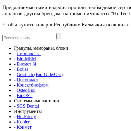
Предлагаемые нами изделия прошли необходимое сертиф
аналогов другим брендам, например импланты "Hi-Tec I
Чтобы купить товар в Республике Калмыкия позвоните 
Гранулы, мембраны, блоки
-
Лиопласт-С
-
Bio-MEM
-
Биомет 3i
-
Botiss
-
Geistlich (Bio-Gide/Oss)
-
Цитопласт
-
Конектбиофарм
-
OsteoBiol
-
BioOST
Системы имплантации
-
SGS Dental
Инструменты
-
Hu-Friedy
-
Kohler
-
Конмет