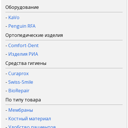
Оборудование
-
KaVo
-
Penguin RFA
Ортопедические изделия
-
Comfort-Dent
-
Изделия РИА
Средства гигиены
-
Curaprox
-
Swiss-Smile
-
BioRepair
По типу товара
-
Мембраны
-
Костный материал
-
Удобство пациентов