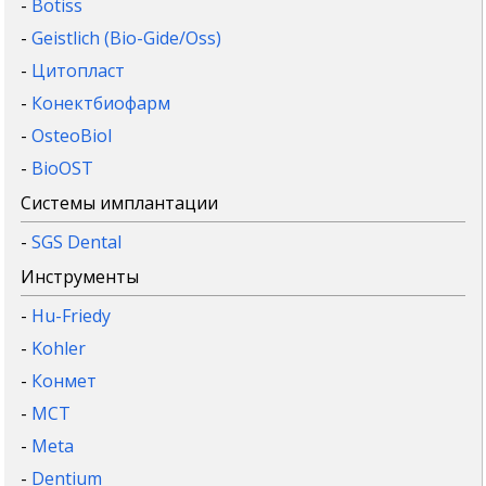
-
Botiss
-
Geistlich (Bio-Gide/Oss)
-
Цитопласт
-
Конектбиофарм
-
OsteoBiol
-
BioOST
Системы имплантации
-
SGS Dental
Инструменты
-
Hu-Friedy
-
Kohler
-
Конмет
-
MCT
-
Meta
-
Dentium