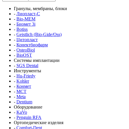
Гранулы, мембраны, блоки
-
Лиопласт-С
-
Bio-MEM
-
Биомет 3i
-
Botiss
-
Geistlich (Bio-Gide/Oss)
-
Цитопласт
-
Конектбиофарм
-
OsteoBiol
-
BioOST
Системы имплантации
-
SGS Dental
Инструменты
-
Hu-Friedy
-
Kohler
-
Конмет
-
MCT
-
Meta
-
Dentium
Оборудование
-
KaVo
-
Penguin RFA
Ортопедические изделия
-
Comfort-Dent