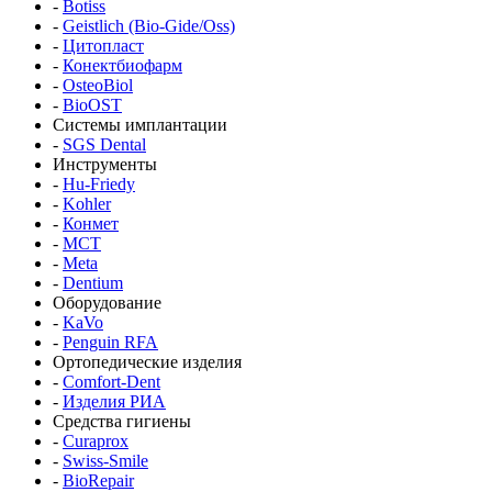
-
Botiss
-
Geistlich (Bio-Gide/Oss)
-
Цитопласт
-
Конектбиофарм
-
OsteoBiol
-
BioOST
Системы имплантации
-
SGS Dental
Инструменты
-
Hu-Friedy
-
Kohler
-
Конмет
-
MCT
-
Meta
-
Dentium
Оборудование
-
KaVo
-
Penguin RFA
Ортопедические изделия
-
Comfort-Dent
-
Изделия РИА
Средства гигиены
-
Curaprox
-
Swiss-Smile
-
BioRepair