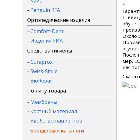
-
KaVo
+
-
Penguin RFA
Гаранти
Швейца
Ортопедические изделия
обучен
произв
-
Comfort-Dent
Около 
-
Изделия РИА
Произв
осущес
Средства гигиены
После 
мер, «
-
Curaprox
для то
-
Swiss-Smile
Скачат
-
BioRepair
По типу товара
-
Мембраны
-
Костный материал
-
Удобство пациентов
-
Брошюры и каталоги