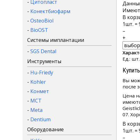
-
Цитопласт
Данный
Имеютс
-
Конектбиофарм
В корз
-
OsteoBiol
1
шт. =
-
BioOST
–
+
Системы имплантации
-
SGS Dental
Характ
Ед.: шт
Инструменты
Купить
-
Hu-Friedy
Вы мож
-
Kohler
после 
-
Конмет
Цена н
-
MCT
имеютс
Geistli
-
Meta
07. Хо
-
Dentium
В корз
Оборудование
1
шт. =
–