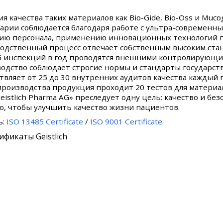
я качества таких материалов как Bio-Gide, Bio-Oss и Muco
рии соблюдается благодаря работе с ультра-современн
ию персонала, применению инновационных технологий п
одственный процесс отвечает собственным высоким станд
5 инспекций в год проводятся внешними контролирующими
одство соблюдает строгие нормы и стандарты государств
твляет от 25 до 30 внутренних аудитов качества каждый г
производства продукция проходит 20 тестов для материало
Geistlich Pharma AG» преследует одну цель: качество и б
го, чтобы улучшить качество жизни пациентов.
ь:
ISO 13485 Certificate
/
ISO 9001 Certificate
.