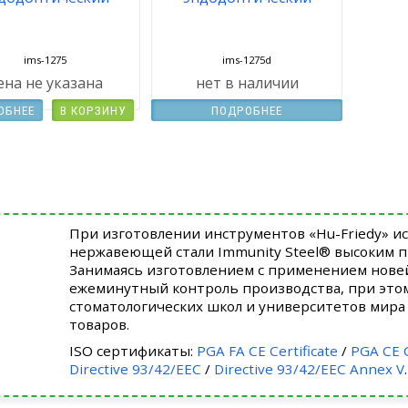
ims-1275
ims-1275d
ена не указана
нет в наличии
ОБНЕЕ
В КОРЗИНУ
ПОДРОБНЕЕ
При изготовлении инструментов «Hu-Friedy» и
нержавеющей стали Immunity Steel® высоким 
Занимаясь изготовлением с применением нове
ежеминутный контроль производства, при это
стоматологических школ и университетов мира 
товаров.
ISO сертификаты:
PGA FA CE Certificate
/
PGA CE C
Directive 93/42/EEC
/
Directive 93/42/EEC Annex V
.