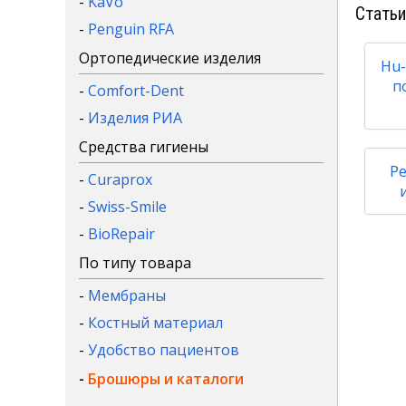
-
KaVo
Статьи
-
Penguin RFA
Ортопедические изделия
Hu-
п
-
Comfort-Dent
-
Изделия РИА
Средства гигиены
Р
-
Curaprox
-
Swiss-Smile
-
BioRepair
По типу товара
-
Мембраны
-
Костный материал
-
Удобство пациентов
-
Брошюры и каталоги