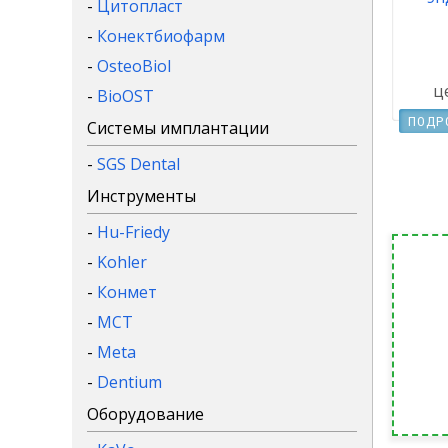
-
Цитопласт
-
Конектбиофарм
-
OsteoBiol
ц
-
BioOST
ПОДР
Системы имплантации
-
SGS Dental
Инструменты
-
Hu-Friedy
-
Kohler
-
Конмет
-
MCT
-
Meta
-
Dentium
Оборудование