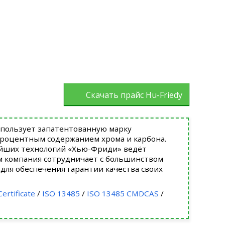
Скачать прайс Hu-Friedy
спользует запатентованную марку
процентным содержанием хрома и карбона.
йших технологий «Хью-Фриди» ведёт
м компания сотрудничает с большинством
для обеспечения гарантии качества своих
ertificate
/
ISO 13485
/
ISO 13485 CMDCAS
/