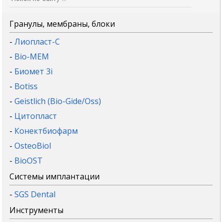
Гранулы, мембраны, блоки
-
Лиопласт-С
-
Bio-MEM
-
Биомет 3i
-
Botiss
-
Geistlich (Bio-Gide/Oss)
-
Цитопласт
-
Конектбиофарм
-
OsteoBiol
-
BioOST
Системы имплантации
-
SGS Dental
Инструменты