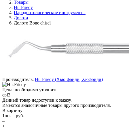
Товары
Hu-Friedy
Пародонтологические инструменты
Долота
Долото Bone chisel
Производитель:
Hu-Friedy
(
Хью-фриди
,
Хюфриди
)
Цена: необходимо уточнить
cpf3
Данный товар недоступен к заказу.
Имеются аналогичные товары другого производителя.
В корзину
1
шт. =
руб.
–
+