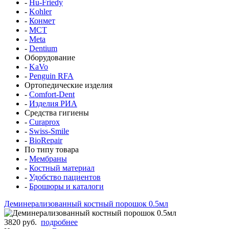
-
Hu-Friedy
-
Kohler
-
Конмет
-
MCT
-
Meta
-
Dentium
Оборудование
-
KaVo
-
Penguin RFA
Ортопедические изделия
-
Comfort-Dent
-
Изделия РИА
Средства гигиены
-
Curaprox
-
Swiss-Smile
-
BioRepair
По типу товара
-
Мембраны
-
Костный материал
-
Удобство пациентов
-
Брошюры и каталоги
Деминерализованный костный порошок 0.5мл
3820 руб.
подробнее