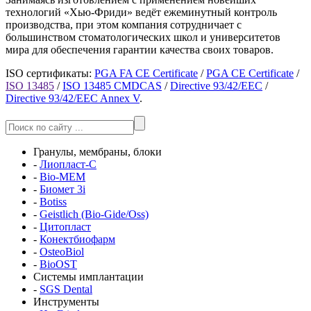
технологий «Хью-Фриди» ведёт ежеминутный контроль
производства, при этом компания сотрудничает с
большинством стоматологических школ и университетов
мира для обеспечения гарантии качества своих товаров.
ISO сертификаты:
PGA FA CE Certificate
/
PGA CE Certificate
/
ISO 13485
/
ISO 13485 CMDCAS
/
Directive 93/42/EEC
/
Directive 93/42/EEC Annex V
.
Гранулы, мембраны, блоки
-
Лиопласт-С
-
Bio-MEM
-
Биомет 3i
-
Botiss
-
Geistlich (Bio-Gide/Oss)
-
Цитопласт
-
Конектбиофарм
-
OsteoBiol
-
BioOST
Системы имплантации
-
SGS Dental
Инструменты