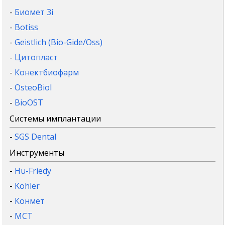
-
Биомет 3i
-
Botiss
-
Geistlich (Bio-Gide/Oss)
-
Цитопласт
-
Конектбиофарм
-
OsteoBiol
-
BioOST
Системы имплантации
-
SGS Dental
Инструменты
-
Hu-Friedy
-
Kohler
-
Конмет
-
MCT