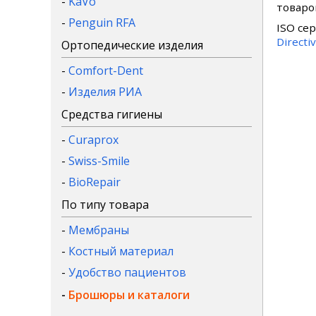
-
KaVo
товаро
-
Penguin RFA
ISO се
Directi
Ортопедические изделия
-
Comfort-Dent
-
Изделия РИА
Средства гигиены
-
Curaprox
-
Swiss-Smile
-
BioRepair
По типу товара
-
Мембраны
-
Костный материал
-
Удобство пациентов
-
Брошюры и каталоги