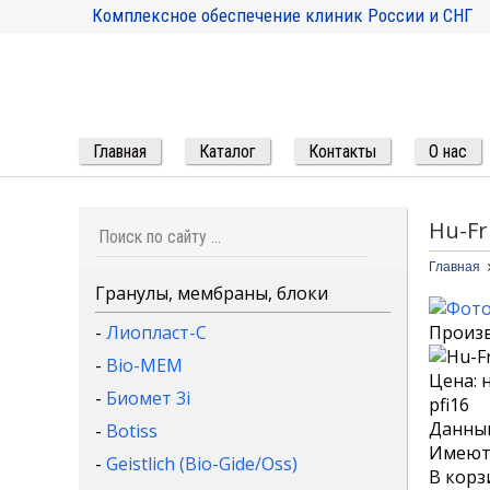
Комплексное обеспечение клиник России и СНГ
Главная
Каталог
Контакты
О нас
Hu-Fr
Главная
Гранулы, мембраны, блоки
-
Лиопласт-С
Произ
-
Bio-MEM
Цена: 
-
Биомет 3i
pfi16
Данный
-
Botiss
Имеютс
-
Geistlich (Bio-Gide/Oss)
В корз