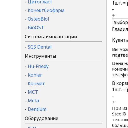
-
Цитопласт
1
шт. =
–
-
Конектбиофарм
+
-
OsteoBiol
-
BioOST
Гладилк
Системы имплантации
Купить
-
SGS Dental
Вы мож
подтве
Инструменты
Цена н
-
Hu-Friedy
конечн
-
Kohler
телефо
В корз
-
Конмет
1
шт. =
-
MCT
–
-
Meta
+
При из
-
Dentium
Steel®
Оборудование
технол
больши