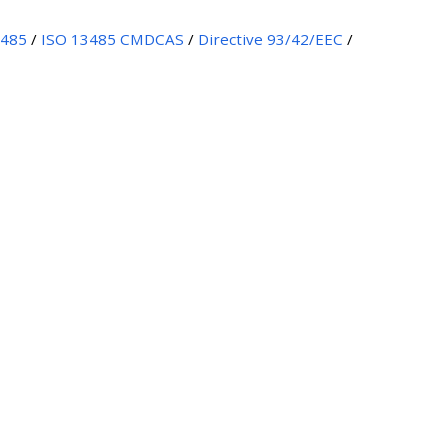
3485
/
ISO 13485 CMDCAS
/
Directive 93/42/EEC
/