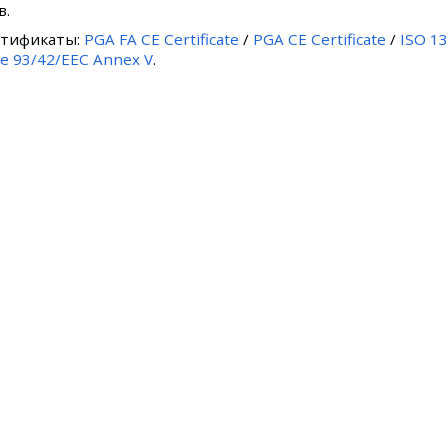
в.
ртификаты:
PGA FA CE Certificate
/
PGA CE Certificate
/
ISO 1
ve 93/42/EEC Annex V
.