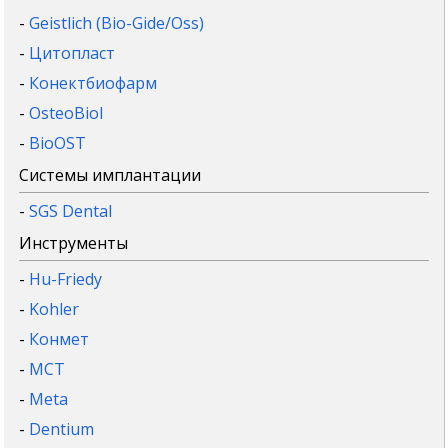
-
Geistlich (Bio-Gide/Oss)
-
Цитопласт
-
Конектбиофарм
-
OsteoBiol
-
BioOST
Системы имплантации
-
SGS Dental
Инструменты
-
Hu-Friedy
-
Kohler
-
Конмет
-
MCT
-
Meta
-
Dentium