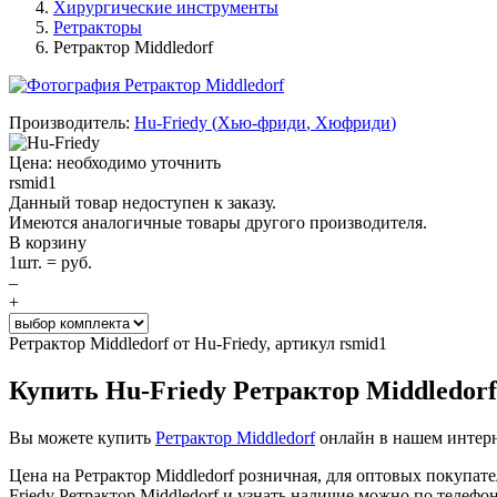
Хирургические инструменты
Ретракторы
Ретрактор Middledorf
Производитель:
Hu-Friedy
(
Хью-фриди
,
Хюфриди
)
Цена: необходимо уточнить
rsmid1
Данный товар недоступен к заказу.
Имеются аналогичные товары другого производителя.
В корзину
1
шт. =
руб.
–
+
Ретрактор Middledorf от Hu-Friedy, артикул rsmid1
Купить Hu-Friedy Ретрактор Middledorf
Вы можете купить
Ретрактор Middledorf
онлайн в нашем интерне
Цена на Ретрактор Middledorf розничная, для оптовых покупа
Friedy Ретрактор Middledorf и узнать наличие можно по телефо