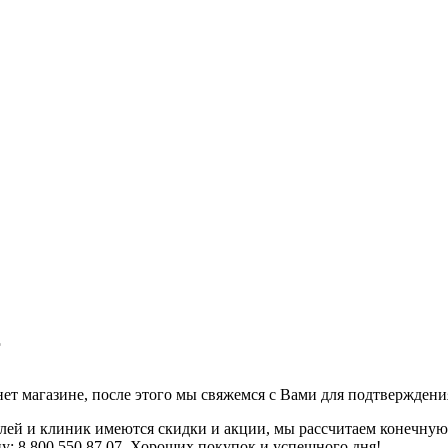
т магазине, после этого мы свяжемся с Вами для подтверждения
телей и клиник имеются скидки и акции, мы рассчитаем конечную
ну: 8 800 550 87 07. Хороших покупок и успешного дня!