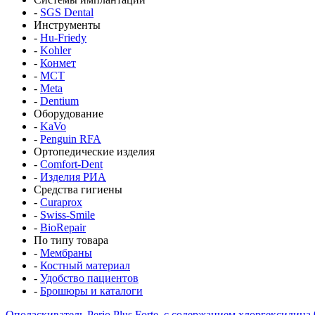
-
SGS Dental
Инструменты
-
Hu-Friedy
-
Kohler
-
Конмет
-
MCT
-
Meta
-
Dentium
Оборудование
-
KaVo
-
Penguin RFA
Ортопедические изделия
-
Comfort-Dent
-
Изделия РИА
Средства гигиены
-
Curaprox
-
Swiss-Smile
-
BioRepair
По типу товара
-
Мембраны
-
Костный материал
-
Удобство пациентов
-
Брошюры и каталоги
Ополаскиватель Perio Plus Forte, с содержанием хлоргексидина 