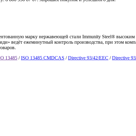
тентованную марку нержавеющей стали Immunity Steel® высоким
и» ведёт ежеминутный контроль производства, при этом компа
товаров.
SO 13485
/
ISO 13485 CMDCAS
/
Directive 93/42/EEC
/
Directive 9