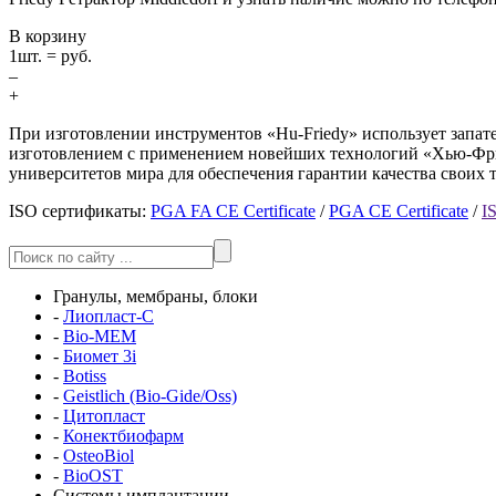
В корзину
1
шт. =
руб.
–
+
При изготовлении инструментов «Hu-Friedy» использует запа
изготовлением с применением новейших технологий «Хью-Фрид
университетов мира для обеспечения гарантии качества своих 
ISO сертификаты:
PGA FA CE Certificate
/
PGA CE Certificate
/
I
Гранулы, мембраны, блоки
-
Лиопласт-С
-
Bio-MEM
-
Биомет 3i
-
Botiss
-
Geistlich (Bio-Gide/Oss)
-
Цитопласт
-
Конектбиофарм
-
OsteoBiol
-
BioOST
Системы имплантации