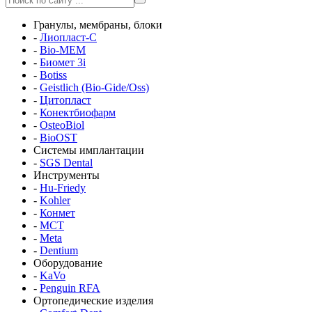
Гранулы, мембраны, блоки
-
Лиопласт-С
-
Bio-MEM
-
Биомет 3i
-
Botiss
-
Geistlich (Bio-Gide/Oss)
-
Цитопласт
-
Конектбиофарм
-
OsteoBiol
-
BioOST
Системы имплантации
-
SGS Dental
Инструменты
-
Hu-Friedy
-
Kohler
-
Конмет
-
MCT
-
Meta
-
Dentium
Оборудование
-
KaVo
-
Penguin RFA
Ортопедические изделия