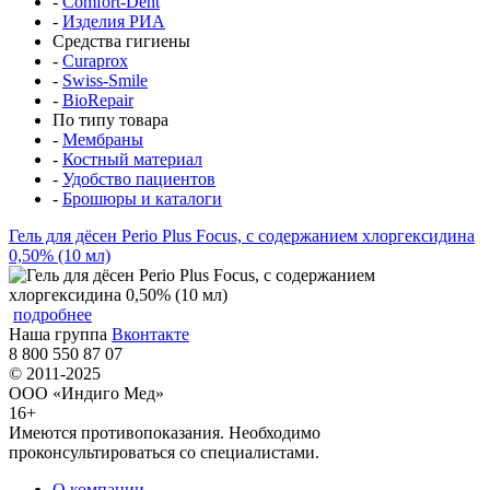
-
Comfort-Dent
-
Изделия РИА
Средства гигиены
-
Curaprox
-
Swiss-Smile
-
BioRepair
По типу товара
-
Мембраны
-
Костный материал
-
Удобство пациентов
-
Брошюры и каталоги
Гель для дёсен Perio Plus Focus, с содержанием хлоргексидина
0,50% (10 мл)
подробнее
Наша группа
Вконтакте
8 800 550 87 07
© 2011-2025
ООО «Индиго Мед»
16+
Имеются противопоказания. Необходимо
проконсультироваться со специалистами.
О компании