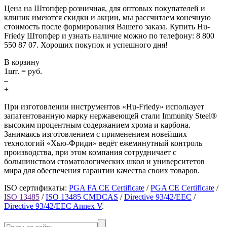
Цена на Штопфер розничная, для оптовых покупателей и
клиник имеются скидки и акции, мы рассчитаем конечную
стоимость после формирования Вашего заказа. Купить Hu-
Friedy Штопфер и узнать наличие можно по телефону: 8 800
550 87 07. Хороших покупок и успешного дня!
В корзину
1
шт. =
руб.
–
+
При изготовлении инструментов «Hu-Friedy» использует
запатентованную марку нержавеющей стали Immunity Steel®
высоким процентным содержанием хрома и карбона.
Занимаясь изготовлением с применением новейших
технологий «Хью-Фриди» ведёт ежеминутный контроль
производства, при этом компания сотрудничает с
большинством стоматологических школ и университетов
мира для обеспечения гарантии качества своих товаров.
ISO сертификаты:
PGA FA CE Certificate
/
PGA CE Certificate
/
ISO 13485
/
ISO 13485 CMDCAS
/
Directive 93/42/EEC
/
Directive 93/42/EEC Annex V
.