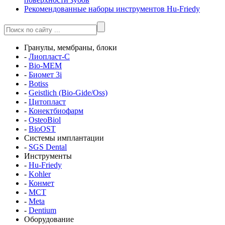
Рекомендованные наборы инструментов Hu-Friedy
Гранулы, мембраны, блоки
-
Лиопласт-С
-
Bio-MEM
-
Биомет 3i
-
Botiss
-
Geistlich (Bio-Gide/Oss)
-
Цитопласт
-
Конектбиофарм
-
OsteoBiol
-
BioOST
Системы имплантации
-
SGS Dental
Инструменты
-
Hu-Friedy
-
Kohler
-
Конмет
-
MCT
-
Meta
-
Dentium
Оборудование