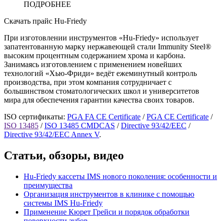
ПОДРОБНЕЕ
Скачать прайс Hu-Friedy
При изготовлении инструментов «Hu-Friedy» использует
запатентованную марку нержавеющей стали Immunity Steel®
высоким процентным содержанием хрома и карбона.
Занимаясь изготовлением с применением новейших
технологий «Хью-Фриди» ведёт ежеминутный контроль
производства, при этом компания сотрудничает с
большинством стоматологических школ и университетов
мира для обеспечения гарантии качества своих товаров.
ISO сертификаты:
PGA FA CE Certificate
/
PGA CE Certificate
/
ISO 13485
/
ISO 13485 CMDCAS
/
Directive 93/42/EEC
/
Directive 93/42/EEC Annex V
.
Статьи, обзоры, видео
Hu-Friedy кассеты IMS нового поколения: особенности и
преимущества
Организация инструментов в клинике с помощью
системы IMS Hu-Friedy
Применение Кюрет Грейси и порядок обработки
поверхности зубов