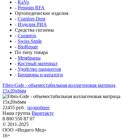
-
KaVo
-
Penguin RFA
Ортопедические изделия
-
Comfort-Dent
-
Изделия РИА
Средства гигиены
-
Curaprox
-
Swiss-Smile
-
BioRepair
По типу товара
-
Мембраны
-
Костный материал
-
Удобство пациентов
-
Брошюры и каталоги
Fibro-Gide - объемостабильная коллагеновая матрица
15x20x6мм
22455 руб.
подробнее
Наша группа
Вконтакте
8 800 550 87 07
© 2011-2025
ООО «Индиго Мед»
16+