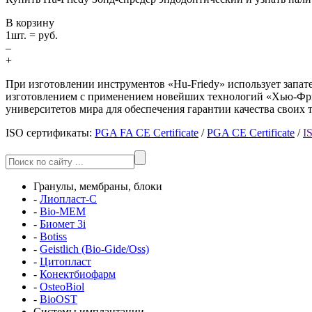
В корзину
1
шт. =
руб.
–
+
При изготовлении инструментов «Hu-Friedy» использует запа
изготовлением с применением новейших технологий «Хью-Фрид
университетов мира для обеспечения гарантии качества своих 
ISO сертификаты:
PGA FA CE Certificate
/
PGA CE Certificate
/
I
Гранулы, мембраны, блоки
-
Лиопласт-С
-
Bio-MEM
-
Биомет 3i
-
Botiss
-
Geistlich (Bio-Gide/Oss)
-
Цитопласт
-
Конектбиофарм
-
OsteoBiol
-
BioOST
Системы имплантации