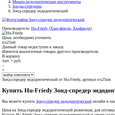
Микро-эндодонтические инструменты
Зонды-спредеры
Зонд-спредер эндодонтический
Производитель:
Hu-Friedy
(
Хью-фриди
,
Хюфриди
)
Цена: необходимо уточнить
rcs25snt
Данный товар недоступен к заказу.
Имеются аналогичные товары другого производителя.
В корзину
1
шт. =
руб.
–
+
Зонд-спредер эндодонтический от Hu-Friedy, артикул rcs25snt
Купить Hu-Friedy Зонд-спредер эндодо
Вы можете купить
Зонд-спредер эндодонтический
онлайн в наш
Цена на Зонд-спредер эндодонтический розничная, для оптовы
Купить Hu-Friedy Зонд-спредер эндодонтический и узнать нали