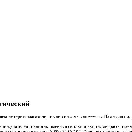
нтический
ем интернет магазине, после этого мы свяжемся с Вами для под
х покупателей и клиник имеются скидки и акции, мы рассчитае
чие можно по телефону: 8 800 550 87 07. Хороших покупок и ус