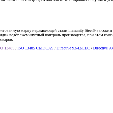
тентованную марку нержавеющей стали Immunity Steel® высоким
и» ведёт ежеминутный контроль производства, при этом компа
товаров.
SO 13485
/
ISO 13485 CMDCAS
/
Directive 93/42/EEC
/
Directive 9