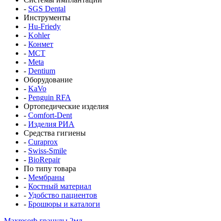
-
SGS Dental
Инструменты
-
Hu-Friedy
-
Kohler
-
Конмет
-
MCT
-
Meta
-
Dentium
Оборудование
-
KaVo
-
Penguin RFA
Ортопедические изделия
-
Comfort-Dent
-
Изделия РИА
Средства гигиены
-
Curaprox
-
Swiss-Smile
-
BioRepair
По типу товара
-
Мембраны
-
Костный материал
-
Удобство пациентов
-
Брошюры и каталоги
Maxresorb гранулы 2мл