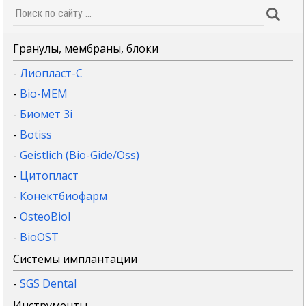
Гранулы, мембраны, блоки
-
Лиопласт-С
-
Bio-MEM
-
Биомет 3i
-
Botiss
-
Geistlich (Bio-Gide/Oss)
-
Цитопласт
-
Конектбиофарм
-
OsteoBiol
-
BioOST
Системы имплантации
-
SGS Dental
Инструменты