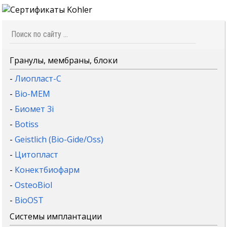
Гранулы, мембраны, блоки
-
Лиопласт-С
-
Bio-MEM
-
Биомет 3i
-
Botiss
-
Geistlich (Bio-Gide/Oss)
-
Цитопласт
-
Конектбиофарм
-
OsteoBiol
-
BioOST
Системы имплантации