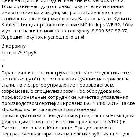
Цена на Щипцы ортодонтические MC Kellops WF 62,
16см розничная, для оптовых покупателей и клиник
имеются скидки и акции, мы рассчитаем конечную
стоимость после формирования Вашего заказа. Купить
Kohler Щипцы ортодонтические MC Kellops WF 62, 16см
и узнать наличие можно по телефону: 8 800 550 87 07.
Хороших покупок и успешного дня!
В корзину
1
шт. =
7921
руб.
–
+
Гарантия качества инструментов «Kohler» достигается
не только путём использования лучших материалов и
стали, но и строгое управление производством,
современные специализированное оборудование,
профессиональные сотрудники. Качество управления
производством сертифицировано ISO 13485:2012. Также
«Кохлер» является зарегистрированным
производителем в гильдии хирургов, членом Немецкой
федерации стоматологических производств (VDDI) и
Палаты торговли в Констанце. Предоставляется
неограниченная гарантия на поломки зубных щипцов.