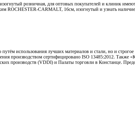
нутый розничная, для оптовых покупателей и клиник имеются
ажим ROCHESTER-CARMALT, 16см, изогнутый и узнать наличие м
ко путём использования лучших материалов и стали, но и строг
ления производством сертифицировано ISO 13485:2012. Также «
ких производств (VDDI) и Палаты торговли в Констанце. Предо