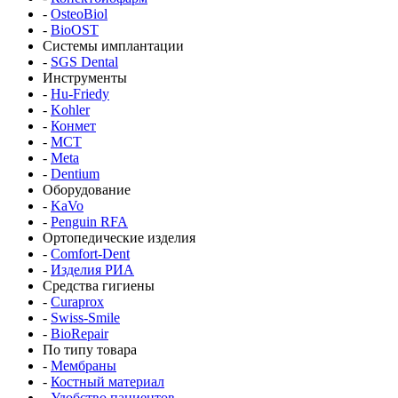
-
OsteoBiol
-
BioOST
Системы имплантации
-
SGS Dental
Инструменты
-
Hu-Friedy
-
Kohler
-
Конмет
-
MCT
-
Meta
-
Dentium
Оборудование
-
KaVo
-
Penguin RFA
Ортопедические изделия
-
Comfort-Dent
-
Изделия РИА
Средства гигиены
-
Curaprox
-
Swiss-Smile
-
BioRepair
По типу товара
-
Мембраны
-
Костный материал
-
Удобство пациентов