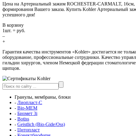
Цена на Артериальный зажим ROCHESTER-CARMALT, 16см, изог
формирования Вашего заказа. Купить Kohler Артериальный з
успешного дня!
В корзину
1
шт. =
руб.
–
+
Гарантия качества инструментов «Kohler» достигается не толь
оборудование, профессиональные сотрудники. Качество управ
гильдии хирургов, членом Немецкой федерации стоматологичес
щипцов.
Гранулы, мембраны, блоки
-
Лиопласт-С
-
Bio-MEM
-
Биомет 3i
-
Botiss
-
Geistlich (Bio-Gide/Oss)
-
Цитопласт
-
Конектбиофарм