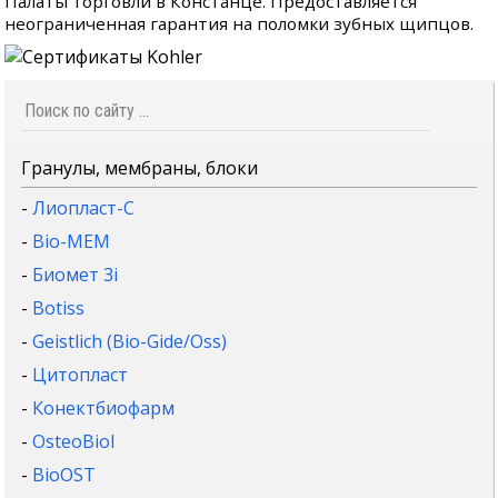
Палаты торговли в Констанце. Предоставляется
неограниченная гарантия на поломки зубных щипцов.
Гранулы, мембраны, блоки
-
Лиопласт-С
-
Bio-MEM
-
Биомет 3i
-
Botiss
-
Geistlich (Bio-Gide/Oss)
-
Цитопласт
-
Конектбиофарм
-
OsteoBiol
-
BioOST