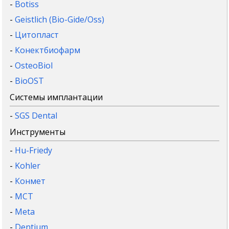
-
Botiss
-
Geistlich (Bio-Gide/Oss)
-
Цитопласт
-
Конектбиофарм
-
OsteoBiol
-
BioOST
Системы имплантации
-
SGS Dental
Инструменты
-
Hu-Friedy
-
Kohler
-
Конмет
-
MCT
-
Meta
-
Dentium