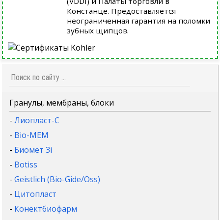
(VDDI) и Палаты торговли в
Констанце. Предоставляется
неограниченная гарантия на поломки
зубных щипцов.
Гранулы, мембраны, блоки
-
Лиопласт-С
-
Bio-MEM
-
Биомет 3i
-
Botiss
-
Geistlich (Bio-Gide/Oss)
-
Цитопласт
-
Конектбиофарм