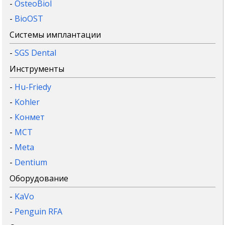
-
OsteoBiol
-
BioOST
Системы имплантации
-
SGS Dental
Инструменты
-
Hu-Friedy
-
Kohler
-
Конмет
-
MCT
-
Meta
-
Dentium
Оборудование
-
KaVo
-
Penguin RFA