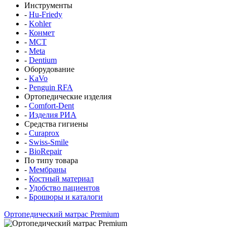
Инструменты
-
Hu-Friedy
-
Kohler
-
Конмет
-
MCT
-
Meta
-
Dentium
Оборудование
-
KaVo
-
Penguin RFA
Ортопедические изделия
-
Comfort-Dent
-
Изделия РИА
Средства гигиены
-
Curaprox
-
Swiss-Smile
-
BioRepair
По типу товара
-
Мембраны
-
Костный материал
-
Удобство пациентов
-
Брошюры и каталоги
Ортопедический матрас Premium