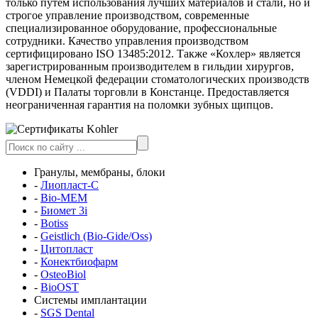
только путём использования лучших материалов и стали, но и
строгое управление производством, современные
специализированное оборудование, профессиональные
сотрудники. Качество управления производством
сертифицировано ISO 13485:2012. Также «Кохлер» является
зарегистрированным производителем в гильдии хирургов,
членом Немецкой федерации стоматологических производств
(VDDI) и Палаты торговли в Констанце. Предоставляется
неограниченная гарантия на поломки зубных щипцов.
Гранулы, мембраны, блоки
-
Лиопласт-С
-
Bio-MEM
-
Биомет 3i
-
Botiss
-
Geistlich (Bio-Gide/Oss)
-
Цитопласт
-
Конектбиофарм
-
OsteoBiol
-
BioOST
Системы имплантации
-
SGS Dental