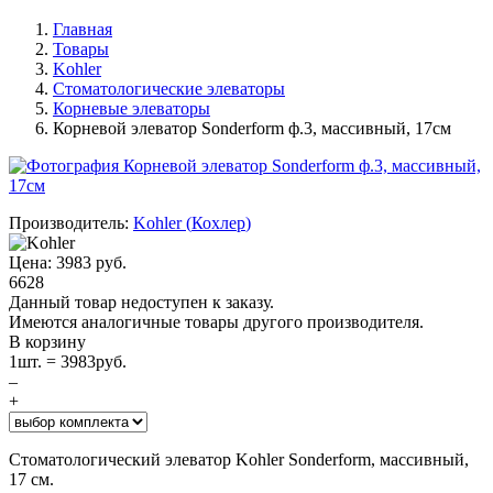
Главная
Товары
Kohler
Стоматологические элеваторы
Корневые элеваторы
Корневой элеватор Sonderform ф.3, массивный, 17см
Производитель:
Kohler
(
Кохлер
)
Цена:
3983
руб.
6628
Данный товар недоступен к заказу.
Имеются аналогичные товары другого производителя.
В корзину
1
шт. =
3983
руб.
–
+
Стоматологический элеватор Kohler Sonderform, массивный,
17 см.