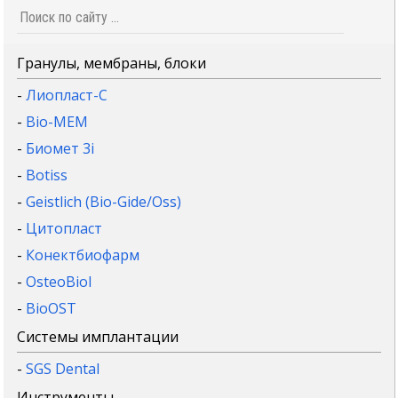
Гранулы, мембраны, блоки
-
Лиопласт-С
-
Bio-MEM
-
Биомет 3i
-
Botiss
-
Geistlich (Bio-Gide/Oss)
-
Цитопласт
-
Конектбиофарм
-
OsteoBiol
-
BioOST
Системы имплантации
-
SGS Dental
Инструменты