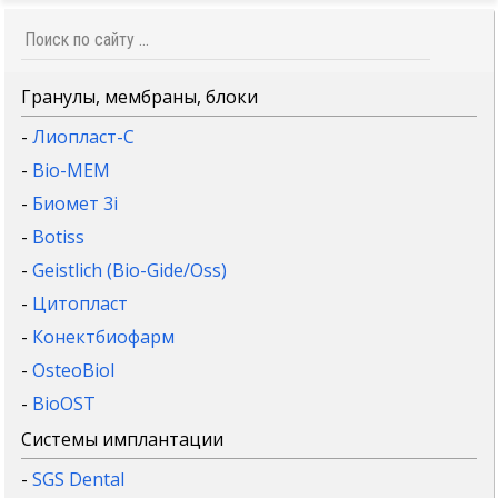
Гранулы, мембраны, блоки
-
Лиопласт-С
-
Bio-MEM
-
Биомет 3i
-
Botiss
-
Geistlich (Bio-Gide/Oss)
-
Цитопласт
-
Конектбиофарм
-
OsteoBiol
-
BioOST
Системы имплантации
-
SGS Dental