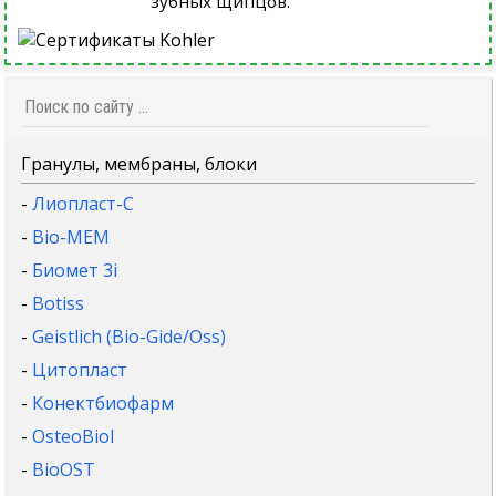
зубных щипцов.
Гранулы, мембраны, блоки
-
Лиопласт-С
-
Bio-MEM
-
Биомет 3i
-
Botiss
-
Geistlich (Bio-Gide/Oss)
-
Цитопласт
-
Конектбиофарм
-
OsteoBiol
-
BioOST