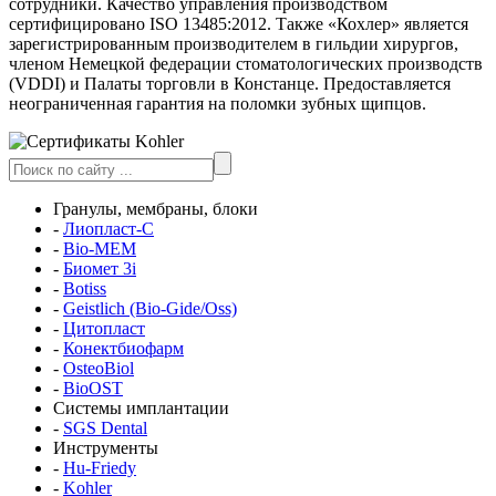
сотрудники. Качество управления производством
сертифицировано ISO 13485:2012. Также «Кохлер» является
зарегистрированным производителем в гильдии хирургов,
членом Немецкой федерации стоматологических производств
(VDDI) и Палаты торговли в Констанце. Предоставляется
неограниченная гарантия на поломки зубных щипцов.
Гранулы, мембраны, блоки
-
Лиопласт-С
-
Bio-MEM
-
Биомет 3i
-
Botiss
-
Geistlich (Bio-Gide/Oss)
-
Цитопласт
-
Конектбиофарм
-
OsteoBiol
-
BioOST
Системы имплантации
-
SGS Dental
Инструменты
-
Hu-Friedy
-
Kohler