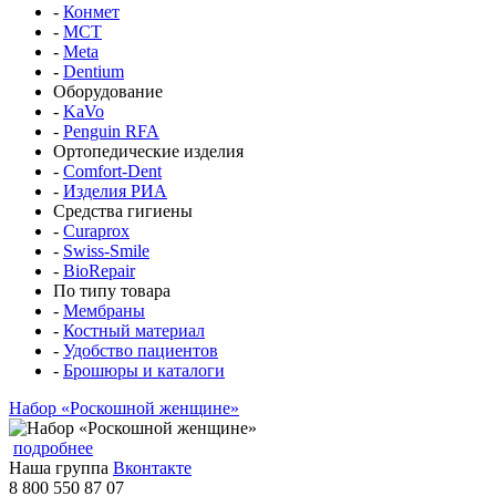
-
Конмет
-
MCT
-
Meta
-
Dentium
Оборудование
-
KaVo
-
Penguin RFA
Ортопедические изделия
-
Comfort-Dent
-
Изделия РИА
Средства гигиены
-
Curaprox
-
Swiss-Smile
-
BioRepair
По типу товара
-
Мембраны
-
Костный материал
-
Удобство пациентов
-
Брошюры и каталоги
Набор «Роскошной женщине»
подробнее
Наша группа
Вконтакте
8 800 550 87 07