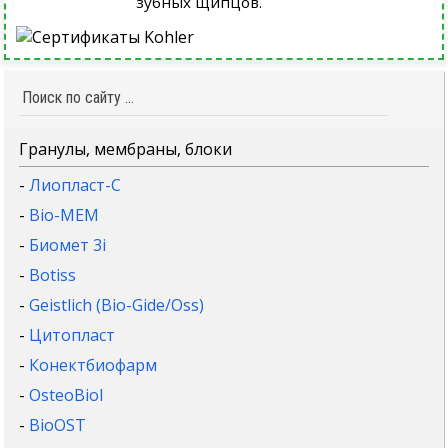
зубных щипцов.
Гранулы, мембраны, блоки
-
Лиопласт-С
-
Bio-MEM
-
Биомет 3i
-
Botiss
-
Geistlich (Bio-Gide/Oss)
-
Цитопласт
-
Конектбиофарм
-
OsteoBiol
-
BioOST