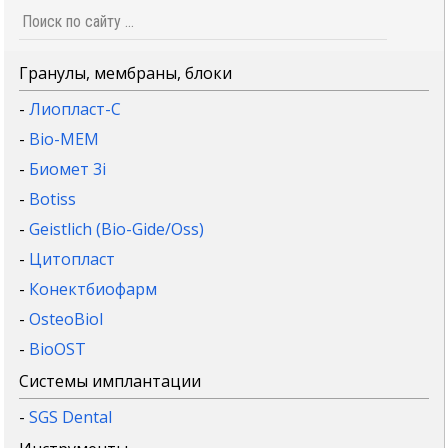
Гранулы, мембраны, блоки
-
Лиопласт-С
-
Bio-MEM
-
Биомет 3i
-
Botiss
-
Geistlich (Bio-Gide/Oss)
-
Цитопласт
-
Конектбиофарм
-
OsteoBiol
-
BioOST
Системы имплантации
-
SGS Dental