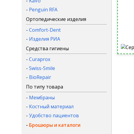
-
KaVo
-
Penguin RFA
Ортопедические изделия
-
Comfort-Dent
-
Изделия РИА
Средства гигиены
-
Curaprox
-
Swiss-Smile
-
BioRepair
По типу товара
-
Мембраны
-
Костный материал
-
Удобство пациентов
-
Брошюры и каталоги