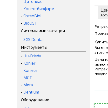
-
Цитопласт
-
Конектбиофарм
Це
-
OsteoBiol
-
BioOST
Ретракт
Системы имплантации
Произв
-
SGS Dental
Купить
Инструменты
Вы мож
этого 
-
Hu-Friedy
Цена н
-
Kohler
имеютс
Ретрак
-
Конмет
покупо
-
MCT
-
Meta
-
Dentium
Оборудование