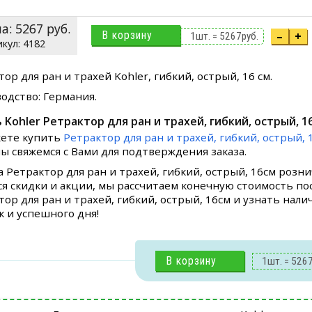
на:
5267
руб.
В корзину
–
+
1
шт. =
5267
руб.
4182
ор для ран и трахей Kohler, гибкий, острый, 16 см.
одство: Германия.
 Kohler Ретрактор для ран и трахей, гибкий, острый, 1
ете купить
Ретрактор для ран и трахей, гибкий, острый, 
мы свяжемся с Вами для подтверждения заказа.
а Ретрактор для ран и трахей, гибкий, острый, 16см розн
я скидки и акции, мы рассчитаем конечную стоимость пос
тор для ран и трахей, гибкий, острый, 16см и узнать нали
к и успешного дня!
В корзину
1
шт. =
526