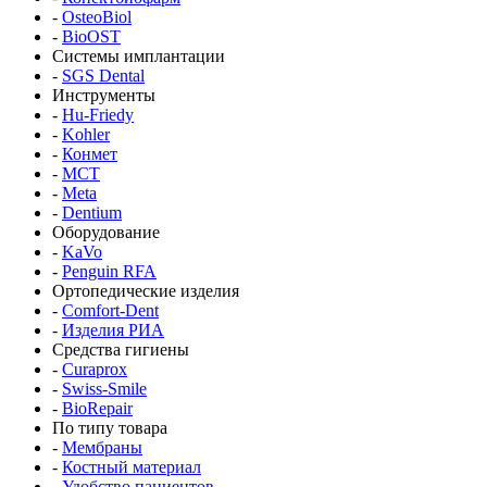
-
OsteoBiol
-
BioOST
Системы имплантации
-
SGS Dental
Инструменты
-
Hu-Friedy
-
Kohler
-
Конмет
-
MCT
-
Meta
-
Dentium
Оборудование
-
KaVo
-
Penguin RFA
Ортопедические изделия
-
Comfort-Dent
-
Изделия РИА
Средства гигиены
-
Curaprox
-
Swiss-Smile
-
BioRepair
По типу товара
-
Мембраны
-
Костный материал
-
Удобство пациентов