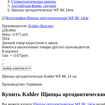
Стоматологические щипцы
Английская форма, средние
Щипцы ортодонтические WF 88, 14см
Производитель:
Kohler
(
Кохлер
)
Цена:
11475
руб.
5024
Данный товар недоступен к заказу.
Имеются аналогичные товары другого производителя.
В корзину
1
шт. =
11475
руб.
–
+
Щипцы ортодонтические Kohler WF 88, 14 см.
Производство: Германия.
Купить Kohler Щипцы ортодонтические
Вы можете купить
Щипцы ортодонтические WF 88, 14см
онлай