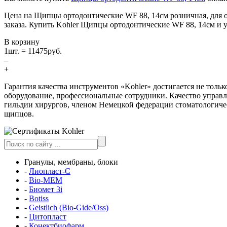
Цена на Щипцы ортодонтические WF 88, 14см розничная, для 
заказа. Купить Kohler Щипцы ортодонтические WF 88, 14см и у
В корзину
1
шт. =
11475
руб.
–
+
Гарантия качества инструментов «Kohler» достигается не толь
оборудование, профессиональные сотрудники. Качество управ
гильдии хирургов, членом Немецкой федерации стоматологичес
щипцов.
Гранулы, мембраны, блоки
-
Лиопласт-С
-
Bio-MEM
-
Биомет 3i
-
Botiss
-
Geistlich (Bio-Gide/Oss)
-
Цитопласт
-
Конектбиофарм