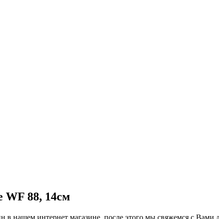
 WF 88, 14см
н в нашем интернет магазине, после этого мы свяжемся с Вами д