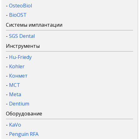
-
OsteoBiol
-
BioOST
Системы имплантации
-
SGS Dental
Инструменты
-
Hu-Friedy
-
Kohler
-
Конмет
-
MCT
-
Meta
-
Dentium
Оборудование
-
KaVo
-
Penguin RFA