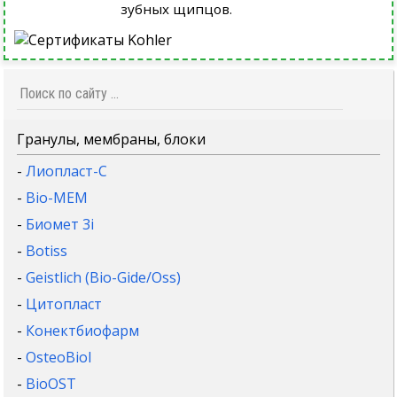
зубных щипцов.
Гранулы, мембраны, блоки
-
Лиопласт-С
-
Bio-MEM
-
Биомет 3i
-
Botiss
-
Geistlich (Bio-Gide/Oss)
-
Цитопласт
-
Конектбиофарм
-
OsteoBiol
-
BioOST