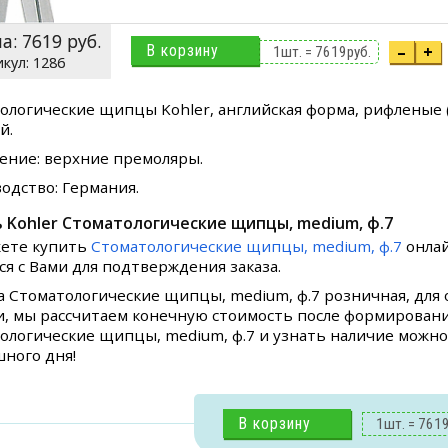
на:
7619
руб.
В корзину
–
+
1
шт. =
7619
руб.
1286
ологические щипцы Kohler, английская форма, рифленые 
й.
ение: верхние премоляры.
одство: Германия.
 Kohler Стоматологические щипцы, medium, ф.7
ете купить
Стоматологические щипцы, medium, ф.7
онлай
ся с Вами для подтверждения заказа.
а Стоматологические щипцы, medium, ф.7 розничная, для
и, мы рассчитаем конечную стоимость после формирования
ологические щипцы, medium, ф.7 и узнать наличие можно 
шного дня!
В корзину
1
шт. =
761