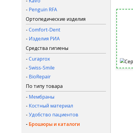
-
KaVo
-
Penguin RFA
Ортопедические изделия
-
Comfort-Dent
-
Изделия РИА
Средства гигиены
-
Curaprox
-
Swiss-Smile
-
BioRepair
По типу товара
-
Мембраны
-
Костный материал
-
Удобство пациентов
-
Брошюры и каталоги