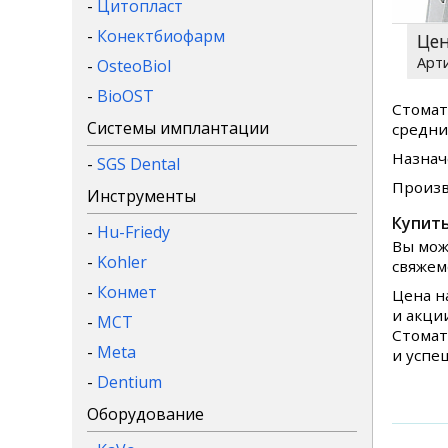
-
Цитопласт
-
Конектбиофарм
Це
-
OsteoBiol
-
BioOST
Стомат
Системы имплантации
средни
Назнач
-
SGS Dental
Произв
Инструменты
Купить
-
Hu-Friedy
Вы мож
-
Kohler
свяжем
-
Конмет
Цена н
и акци
-
MCT
Стомат
-
Meta
и успе
-
Dentium
Оборудование