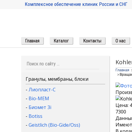
Комплексное обеспечение клиник России и СНГ
Главная
Каталог
Контакты
О нас
Kohle
Главная
Вращаю
Гранулы, мембраны, блоки
-
Лиопласт-С
Произ
-
Bio-MEM
Цена:
-
Биомет 3i
7300
-
Botiss
Данный
Имеютс
-
Geistlich (Bio-Gide/Oss)
В корз