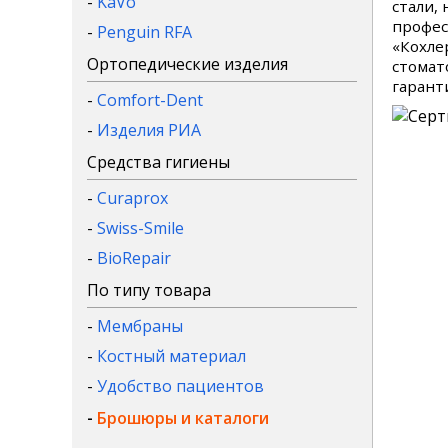
-
KaVo
стали,
профес
-
Penguin RFA
«Кохле
Ортопедические изделия
стомат
гарант
-
Comfort-Dent
-
Изделия РИА
Средства гигиены
-
Curaprox
-
Swiss-Smile
-
BioRepair
По типу товара
-
Мембраны
-
Костный материал
-
Удобство пациентов
-
Брошюры и каталоги