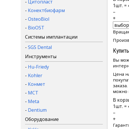
-
Цитопласт
1
шт. =
-
Конектбиофарм
–
+
-
OsteoBiol
-
BioOST
Вращаю
Системы имплантации
Произв
-
SGS Dental
Купить
Инструменты
Вы мож
интерн
-
Hu-Friedy
Цена н
-
Kohler
покупа
-
Конмет
заказа
можно 
-
MCT
В корз
-
Meta
1
шт. =
-
Dentium
–
+
Оборудование
Гарант