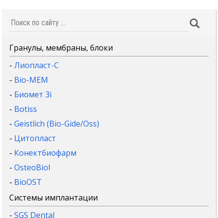
Гранулы, мембраны, блоки
-
Лиопласт-С
-
Bio-MEM
-
Биомет 3i
-
Botiss
-
Geistlich (Bio-Gide/Oss)
-
Цитопласт
-
Конектбиофарм
-
OsteoBiol
-
BioOST
Системы имплантации
-
SGS Dental