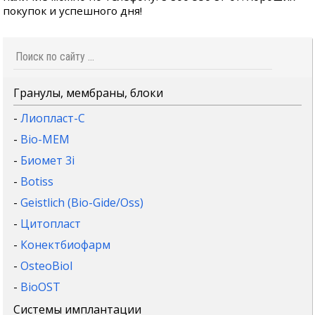
покупок и успешного дня!
Гранулы, мембраны, блоки
-
Лиопласт-С
-
Bio-MEM
-
Биомет 3i
-
Botiss
-
Geistlich (Bio-Gide/Oss)
-
Цитопласт
-
Конектбиофарм
-
OsteoBiol
-
BioOST
Системы имплантации