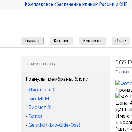
Комплексное обеспечение клиник России и СНГ
Главная
Каталог
Контакты
О нас
SGS D
Главная
Гранулы, мембраны, блоки
-
Лиопласт-С
Произ
-
Bio-MEM
Цена:
-
Биомет 3i
Данный
Имеютс
-
Botiss
В корз
-
Geistlich (Bio-Gide/Oss)
1
шт. =