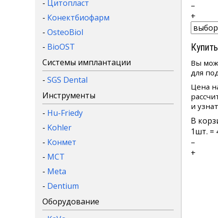
-
Цитопласт
–
+
-
Конектбиофарм
-
OsteoBiol
-
BioOST
Купить
Системы имплантации
Вы мож
для по
-
SGS Dental
Цена н
Инструменты
рассчи
и узна
-
Hu-Friedy
В корз
-
Kohler
1
шт. =
-
Конмет
–
+
-
MCT
-
Meta
-
Dentium
Оборудование