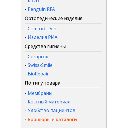
-
KaVo
-
Penguin RFA
Ортопедические изделия
-
Comfort-Dent
-
Изделия РИА
Средства гигиены
-
Curaprox
-
Swiss-Smile
-
BioRepair
По типу товара
-
Мембраны
-
Костный материал
-
Удобство пациентов
-
Брошюры и каталоги