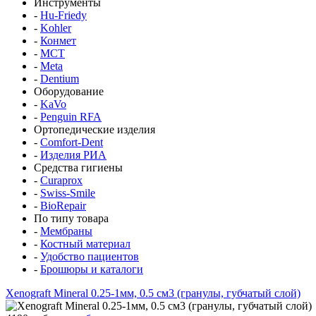
Инструменты
-
Hu-Friedy
-
Kohler
-
Конмет
-
MCT
-
Meta
-
Dentium
Оборудование
-
KaVo
-
Penguin RFA
Ортопедические изделия
-
Comfort-Dent
-
Изделия РИА
Средства гигиены
-
Curaprox
-
Swiss-Smile
-
BioRepair
По типу товара
-
Мембраны
-
Костный материал
-
Удобство пациентов
-
Брошюры и каталоги
Xenograft Mineral 0.25-1мм, 0.5 см3 (гранулы, губчатый слой)