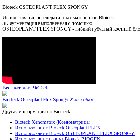
Bioteck OSTEOPLANT FLEX SPONGY.
Использование регенеративных материалов Bioteck:
3D аугментация выполненная с помощью
OSTEOPLANT FLEX SPONGY - гибкий губчатый костный бло
Весь каталог BioTeck
BioTeck Osteoplant Flex Spongy 25x25x3мм
Другая информация по BioTeck
Bioteck Xenomatrix (Ксеноматрица)
Использование Bioteck Osteoplant FLEX
Использование Bioteck OSTEOPLANT FLEX SPONGY
Использование гранул Bioteck BIOGEN