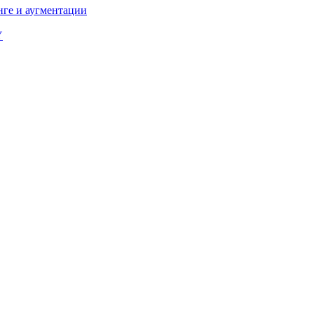
нге и аугментации
Y