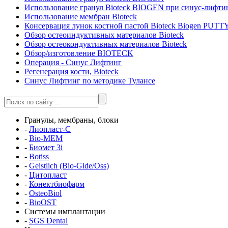
Использование гранул Bioteck BIOGEN при синус-лифти
Использование мембран Bioteck
Консервация лунок костной пастой Bioteck Biogen PUTT
Обзор остеоиндуктивных материалов Bioteck
Обзор остеокондуктивных материалов Bioteck
Обзор/изготовление BIOTECK
Операция - Синус Лифтинг
Регенерация кости, Bioteck
Синус Лифтинг по методике Тулансе
Гранулы, мембраны, блоки
-
Лиопласт-С
-
Bio-MEM
-
Биомет 3i
-
Botiss
-
Geistlich (Bio-Gide/Oss)
-
Цитопласт
-
Конектбиофарм
-
OsteoBiol
-
BioOST
Системы имплантации
-
SGS Dental