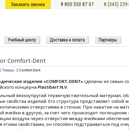
Заказать звонок
8 800 550 87 07
8 (343) 239
Учебный центр
Доставка и оплата
Партнёры
лог
Comfort-Dent
Товары
Comfort-Dent
дические изделия «COMFORT-DENT»
сделаны из самых с
йского концерна
Plastibert N.V.
льный вязкоупругий термочувствительный материал, о
ые свойства изделий. Его структура представляет собой 
копическими отверстиями в стенках. При нажатии на мат
ой ячейки в другую, за счет чего происходит поглощение
яции воздуха через отверстия между ячейками обеспеч
я этими свойствами, он способен подстраиваться под оче