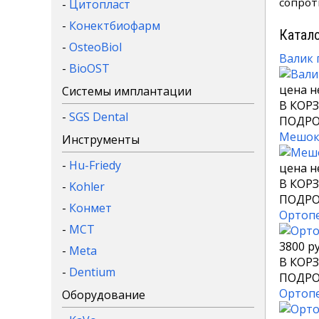
сопрот
-
Цитопласт
-
Конектбиофарм
Катало
-
OsteoBiol
Валик 
-
BioOST
цена н
Системы имплантации
В КОР
-
SGS Dental
ПОДРО
Мешок 
Инструменты
-
Hu-Friedy
цена н
В КОР
-
Kohler
ПОДРО
-
Конмет
Ортопе
-
MCT
3800 ру
-
Meta
В КОР
-
Dentium
ПОДРО
Ортопе
Оборудование