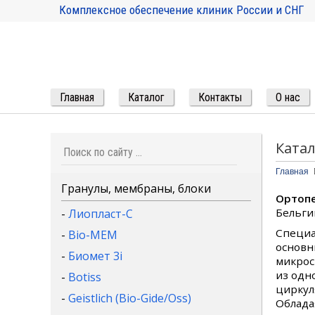
Комплексное обеспечение клиник России и СНГ
Главная
Каталог
Контакты
О нас
Ката
Главная
Гранулы, мембраны, блоки
Ортопе
Бельги
-
Лиопласт-С
Специа
-
Bio-MEM
основн
-
Биомет 3i
микрос
из одн
-
Botiss
циркул
-
Geistlich (Bio-Gide/Oss)
Облада