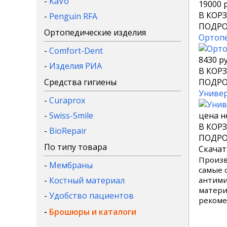
-
KaVo
19000 р
В КОР
-
Penguin RFA
ПОДРО
Ортопедические изделия
Ортопе
-
Comfort-Dent
8430 ру
-
Изделия РИА
В КОР
Средства гигиены
ПОДРО
Универ
-
Curaprox
-
Swiss-Smile
цена н
В КОР
-
BioRepair
ПОДРО
По типу товара
Скачат
Произв
-
Мембраны
самые 
-
Костный материал
антими
матери
-
Удобство пациентов
рекоме
-
Брошюры и каталоги