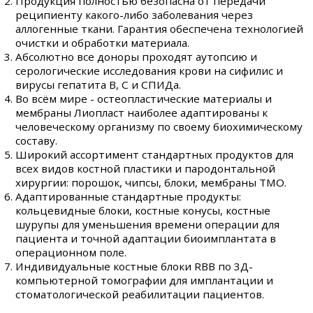
Продукция полностью безопасна от передачи
реципиенту какого-либо заболевания через
аллогенные ткани. Гарантия обеспечена технологией
очистки и обработки материала.
Абсолютно все доноры проходят аутопсию и
серологические исследования крови на сифилис и
вирусы гепатита В, С и СПИДа.
Во всём мире - остеопластические материалы и
мембраны Лиопласт наиболее адаптированы к
человеческому организму по своему биохимическому
составу.
Широкий ассортимент стандартных продуктов для
всех видов костной пластики и пародонтальной
хирургии: порошок, чипсы, блоки, мембраны ТМО.
Адаптированные стандартные продукты:
кольцевидные блоки, костные конусы, костные
шурупы для уменьшения времени операции для
пациента и точной адаптации биоимплантата в
операционном поле.
Индивидуальные костные блоки RBB по 3Д-
компьютерной томографии для имплантации и
стоматологической реабилитации пациентов.