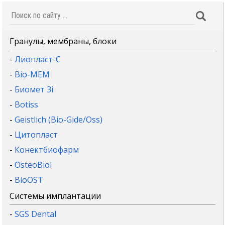
Гранулы, мембраны, блоки
-
Лиопласт-С
-
Bio-MEM
-
Биомет 3i
-
Botiss
-
Geistlich (Bio-Gide/Oss)
-
Цитопласт
-
Конектбиофарм
-
OsteoBiol
-
BioOST
Системы имплантации
-
SGS Dental