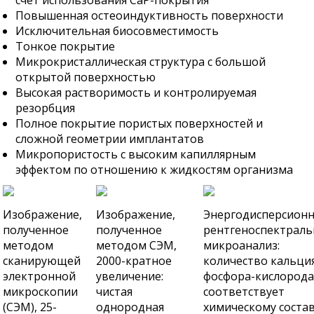
счет использования CaP-покрытия
Повышенная остеоиндуктивность поверхности
Исключительная биосовместимость
Тонкое покрытие
Микрокристаллическая структура с большой
открытой поверхностью
Высокая растворимость и контролируемая
резорбция
Полное покрытие пористых поверхностей и
сложной геометрии имплантатов
Микропористость с высоким капиллярным
эффектом по отношению к жидкостям организма
Изображение,
Изображение,
Энергодисперсион
полученное
полученное
рентгеноспектрал
методом
методом СЭМ,
микроанализ:
сканирующей
2000-кратное
количество кальци
электронной
увеличение:
фосфора-кислород
микроскопии
чистая
соответствует
(СЭМ), 25-
однородная
химическому соста