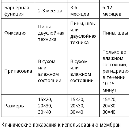
Барьерная
3-6
6-12
2-3 месяца
функция
месяцев
месяцев
Пины, швы
Пины,
или
Фиксация
двуслойная
Пины, швы
двуслойная
техника
техника
Только во
влажном
В сухом
В сухом
состоянии,
или
или
Припасовка
регидраци
влажном
влажном
в течении
состоянии
состоянии
10-15
минут
15×20,
15×20,
15×20,
Размеры
20×30,
20×30,
20×30,
30×40
30×40
30×40
Клинические показания к использованию мембран