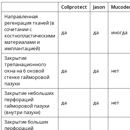
Collprotect
Jason
Mucode
Направленная
регенрация тканей (в
сочетании с
да
да
иногда
костнопластическими
материалами и
имплантацией)
Закрытие
трепанационного
окна на 6 оковой
да
да
нет
стенке гайморовой
пазухи
Закрытие небольших
перфораций
да
да
нет
гайморовой пазухи
(внутри пазухи)
Закрытие больших
перфораций