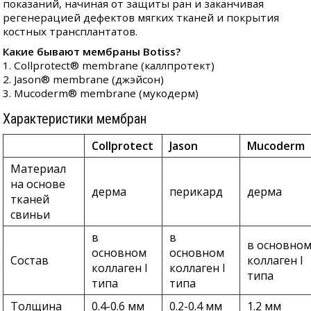
показаний, начиная от защиты ран и заканчивая
регенерацией дефектов мягких тканей и покрытия
костных трансплантатов.
Какие бывают мембраны Botiss?
1. Collprotect® membrane (каллпротект)
2. Jason® membrane (джэйсон)
3. Mucoderm® membrane (мукодерм)
Характеристики мембран
Collprotect
Jason
Mucoderm
Материал
на основе
дерма
перикард
дерма
тканей
свиньи
в
в
в основно
основном
основном
Состав
коллаген I
коллаген I
коллаген I
типа
типа
типа
Толщина
0.4-0.6 мм
0.2-0.4 мм
1.2 мм