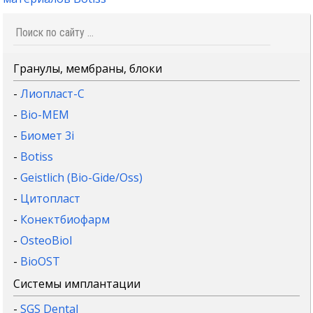
Гранулы, мембраны, блоки
-
Лиопласт-С
-
Bio-MEM
-
Биомет 3i
-
Botiss
-
Geistlich (Bio-Gide/Oss)
-
Цитопласт
-
Конектбиофарм
-
OsteoBiol
-
BioOST
Системы имплантации
-
SGS Dental