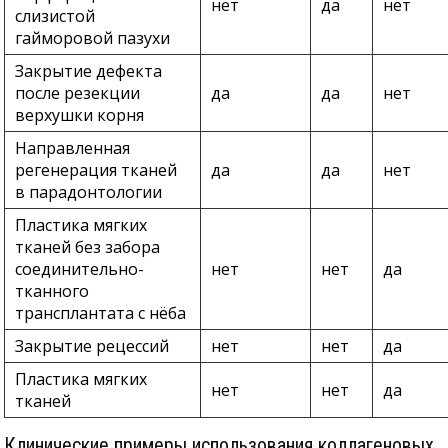
нет
да
нет
слизистой
гайморовой пазухи
Закрытие дефекта
после резекции
да
да
нет
верхушки корня
Направленная
регенерация тканей
да
да
нет
в парадонтологии
Пластика мягких
тканей без забора
соединительно-
нет
нет
да
тканного
трансплантата с нёба
Закрытие рецессий
нет
нет
да
Пластика мягких
нет
нет
да
тканей
Клинические примеры использования коллагеновых