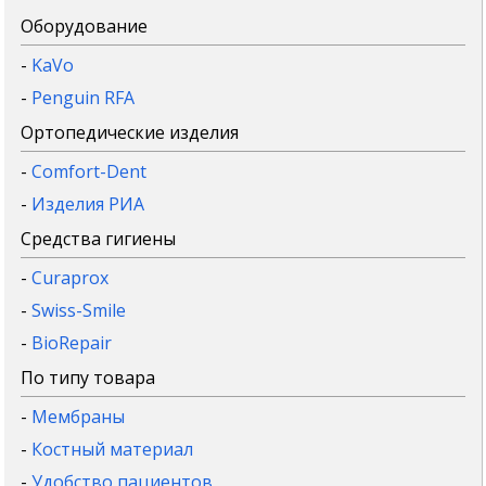
Оборудование
-
KaVo
-
Penguin RFA
Ортопедические изделия
-
Comfort-Dent
-
Изделия РИА
Средства гигиены
-
Curaprox
-
Swiss-Smile
-
BioRepair
По типу товара
-
Мембраны
-
Костный материал
-
Удобство пациентов