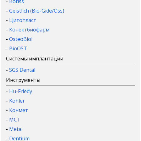
-
Botiss
-
Geistlich (Bio-Gide/Oss)
-
Цитопласт
-
Конектбиофарм
-
OsteoBiol
-
BioOST
Системы имплантации
-
SGS Dental
Инструменты
-
Hu-Friedy
-
Kohler
-
Конмет
-
MCT
-
Meta
-
Dentium