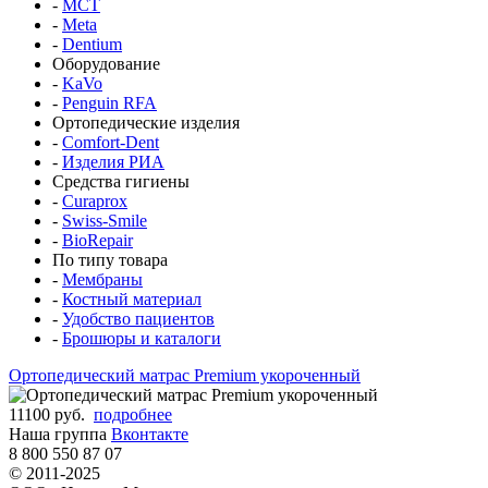
-
MCT
-
Meta
-
Dentium
Оборудование
-
KaVo
-
Penguin RFA
Ортопедические изделия
-
Comfort-Dent
-
Изделия РИА
Средства гигиены
-
Curaprox
-
Swiss-Smile
-
BioRepair
По типу товара
-
Мембраны
-
Костный материал
-
Удобство пациентов
-
Брошюры и каталоги
Ортопедический матрас Premium укороченный
11100 руб.
подробнее
Наша группа
Вконтакте
8 800 550 87 07
© 2011-2025