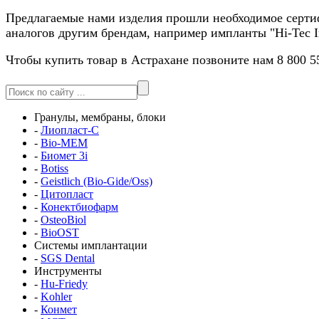
Предлагаемые нами изделия прошли необходимое сертиф
аналогов другим брендам, например импланты "Hi-Tec I
Чтобы купить товар в Астрахане позвоните нам 8 800 5
Гранулы, мембраны, блоки
-
Лиопласт-С
-
Bio-MEM
-
Биомет 3i
-
Botiss
-
Geistlich (Bio-Gide/Oss)
-
Цитопласт
-
Конектбиофарм
-
OsteoBiol
-
BioOST
Системы имплантации
-
SGS Dental
Инструменты
-
Hu-Friedy
-
Kohler
-
Конмет