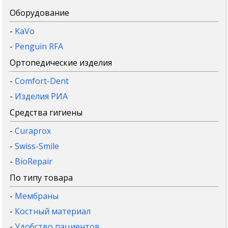
Оборудование
-
KaVo
-
Penguin RFA
Ортопедические изделия
-
Comfort-Dent
-
Изделия РИА
Средства гигиены
-
Curaprox
-
Swiss-Smile
-
BioRepair
По типу товара
-
Мембраны
-
Костный материал
-
Удобство пациентов