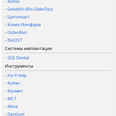
-
Botiss
-
Geistlich (Bio-Gide/Oss)
-
Цитопласт
-
Конектбиофарм
-
OsteoBiol
-
BioOST
Системы имплантации
-
SGS Dental
Инструменты
-
Hu-Friedy
-
Kohler
-
Конмет
-
MCT
-
Meta
-
Dentium