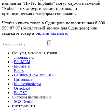
импланты "Hi-Tec Implants" могут служить заменой
"Nobel" - их хирургический протокол и
ортопедическая платформа совпадают.
Чтобы купить товар в Одинцово позвоните нам 8 800
550 87 07 (бесплатный звонок для Одинцово) или
закажите товар в
онлайн каталоге
.
Гранулы, мембраны, блоки
-
Лиопласт-С
-
Bio-MEM
-
Биомет 3i
-
Botiss
-
Geistlich (Bio-Gide/Oss)
-
Цитопласт
-
Конектбиофарм
-
OsteoBiol
-
BioOST
Системы имплантации
-
SGS Dental
Инструменты