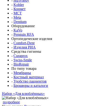
-
Hu-Friedy
-
Kohler
-
Конмет
-
MCT
-
Meta
-
Dentium
Оборудование
-
KaVo
-
Penguin RFA
Ортопедические изделия
-
Comfort-Dent
-
Изделия РИА
Средства гигиены
-
Curaprox
-
Swiss-Smile
-
BioRepair
По типу товара
-
Мембраны
-
Костный материал
-
Удобство пациентов
-
Брошюры и каталоги
Набор «Для влюблённых»
подробнее