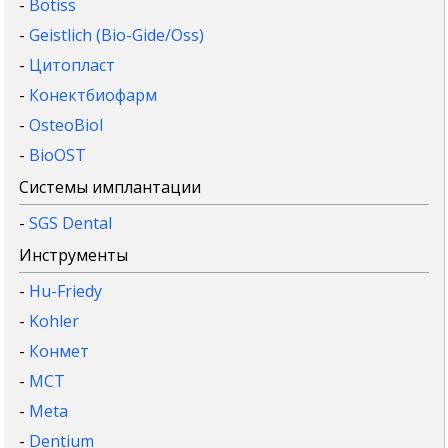
-
Botiss
-
Geistlich (Bio-Gide/Oss)
-
Цитопласт
-
Конектбиофарм
-
OsteoBiol
-
BioOST
Системы имплантации
-
SGS Dental
Инструменты
-
Hu-Friedy
-
Kohler
-
Конмет
-
MCT
-
Meta
-
Dentium