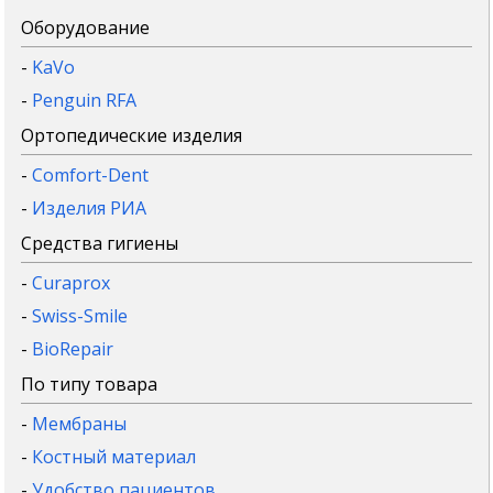
Оборудование
-
KaVo
-
Penguin RFA
Ортопедические изделия
-
Comfort-Dent
-
Изделия РИА
Средства гигиены
-
Curaprox
-
Swiss-Smile
-
BioRepair
По типу товара
-
Мембраны
-
Костный материал
-
Удобство пациентов